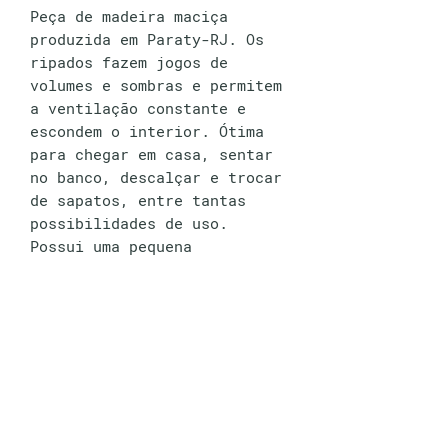
Peça de madeira maciça
produzida em Paraty-RJ. Os
ripados fazem jogos de
volumes e sombras e permitem
a ventilação constante e
escondem o interior. Ótima
para chegar em casa, sentar
no banco, descalçar e trocar
de sapatos, entre tantas
possibilidades de uso.
Possui uma pequena
prateleira removível para
sapatos mais baixos;
Materiais e
acabamentos
Feita em madeira maciça
Dimensões ( L x P x H)
Peroba Mica e detalhes em