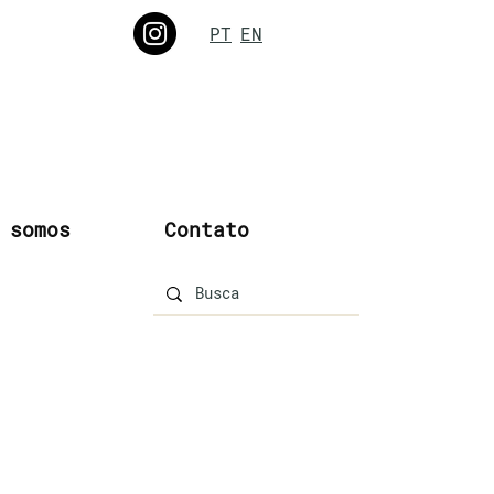
PT
EN
 somos
Contato